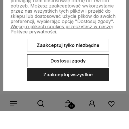
pomagają nam dostosować ofertę do Twoich
potrzeb. Możesz zaakceptować wykorzystanie
przez nas wszystkich tych plików i przejść do
sklepu lub dostosować użycie plików do swoich
preferencji, wybierając opcję "Dostosuj zgody".
polityce prywatności
Więcej o plikach cookies przeczytasz w naszej
Polityce prywatności.
MOJE KONTO
Zaakceptuj tylko niezbędne
PŁATNOŚCI I DOSTAWA
Dostosuj zgody
INFORMACJE
Zaakceptuj wszystkie
O NAS
Sklep internetowy Shoper.pl
Szablon Shoper Modern 3.0™
od