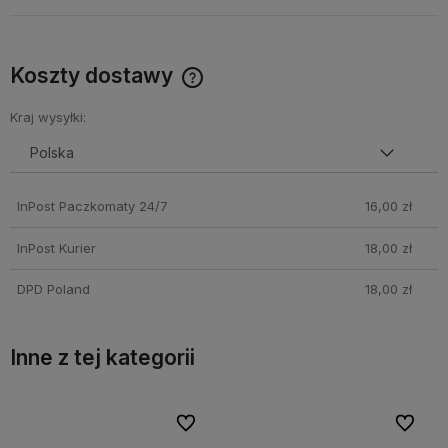
Koszty dostawy
Cena nie zawiera ewentualnych kosztów płatności
Kraj wysyłki:
InPost Paczkomaty 24/7
16,00 zł
InPost Kurier
18,00 zł
DPD Poland
18,00 zł
Inne z tej kategorii
bionych
bionych
Do ulubionych
Do ulubionych
Do ulubi
Do ulubi