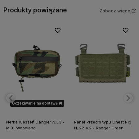
Produkty powiązane
Zobacz więcej
bionych
Do ulubionych
Do ulubi
Oczekiwanie na dostawę 🚚
Nerka Kieszeń Dangler N.33 -
Panel Przedni typu Chest Rig
M.81 Woodland
N. 22 V.2 - Ranger Green