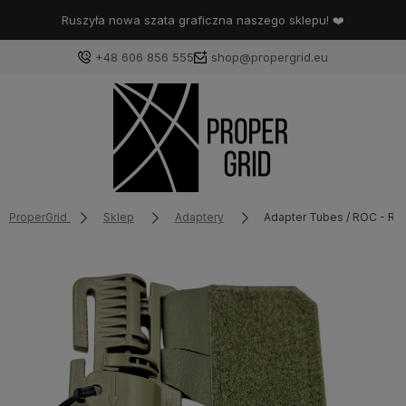
Ruszyła nowa szata graficzna naszego sklepu! ❤️
+48 606 856 555
shop@propergrid.eu
ProperGrid
Sklep
Adaptery
Adapter Tubes / ROC - Ra