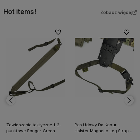
Hot items!
Zobacz więcej
bionych
Do ulubionych
Do ulubi
Zawieszenie taktyczne 1-2-
Pas Udowy Do Kabur -
punktowe Ranger Green
Holster Magnetic Leg Strap -
Ranger Green