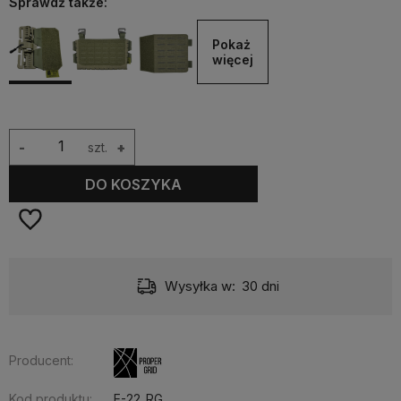
Sprawdź także:
Pokaż 
więcej
-
szt.
+
DO KOSZYKA
Wysyłka w:
30 dni
Producent:
Kod produktu:
E-22_RG