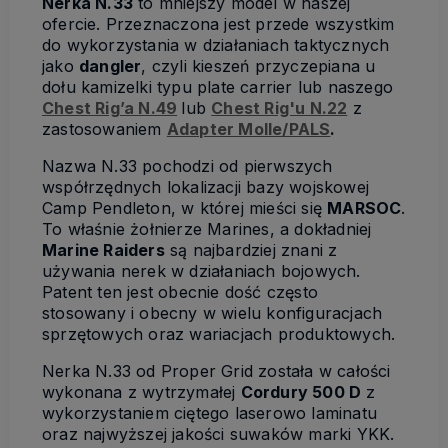
Nerka N.33
to mniejszy model w naszej
ofercie. Przeznaczona jest przede wszystkim
do wykorzystania w działaniach taktycznych
jako
dangler
, czyli kieszeń przyczepiana u
dołu kamizelki typu plate carrier lub naszego
Chest Rig’a N.49
lub
Chest Rig'u N.22
z
zastosowaniem
Adapter Molle/PALS
.
Nazwa N.33 pochodzi od pierwszych
współrzędnych lokalizacji bazy wojskowej
Camp Pendleton, w której mieści się
MARSOC
.
To właśnie żołnierze Marines, a dokładniej
Marine Raiders
są najbardziej znani z
używania nerek w działaniach bojowych.
Patent ten jest obecnie dość często
stosowany i obecny w wielu konfiguracjach
sprzętowych oraz wariacjach produktowych.
Nerka N.33 od Proper Grid została w całości
wykonana z wytrzymałej
Cordury 500 D
z
wykorzystaniem ciętego laserowo laminatu
oraz najwyższej jakości suwaków marki YKK.