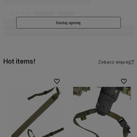
Dodaj opinię
Hot items!
Zobacz więcej
bionych
Do ulubionych
Do ulubi