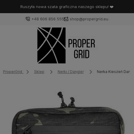
Ruszyła nowa szata graficzna naszego sklepu! ❤️
+48 606 856 555
shop@propergrid.eu
ProperGrid
Sklep
Nerki / Dangler
Nerka Kieszeń Dangl