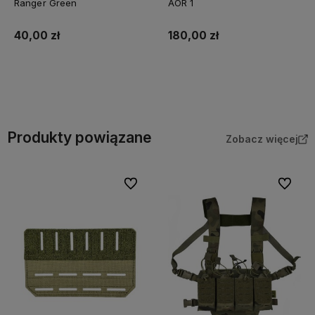
AOR 1
Black
180,00 zł
180,00 zł
Do koszyka
Do koszyka
Produkty powiązane
Zobacz więcej
bionych
Do ulubionych
Do ulubi