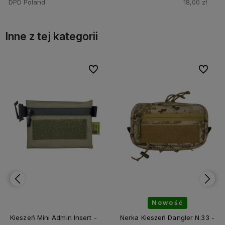
DPD Poland
18,00 zł
Inne z tej kategorii
bionych
bionych
Do ulubionych
Do ulubionych
Do ulubi
Do ulubi
Nowość
Nerka Kieszeń Dangler N.33 -
Nerka Kieszeń Dangler N.33 -