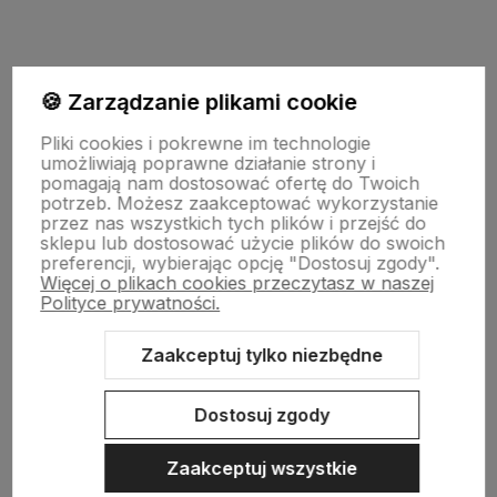
Wpisz adres e-mail, aby być na bieżąco z nowościami i pr
🍪 Zarządzanie plikami cookie
Pliki cookies i pokrewne im technologie
umożliwiają poprawne działanie strony i
pomagają nam dostosować ofertę do Twoich
potrzeb. Możesz zaakceptować wykorzystanie
przez nas wszystkich tych plików i przejść do
sklepu lub dostosować użycie plików do swoich
preferencji, wybierając opcję "Dostosuj zgody".
polityce prywatności
Więcej o plikach cookies przeczytasz w naszej
Polityce prywatności.
MOJE KONTO
Zaakceptuj tylko niezbędne
PŁATNOŚCI I DOSTAWA
Dostosuj zgody
INFORMACJE
Zaakceptuj wszystkie
O NAS