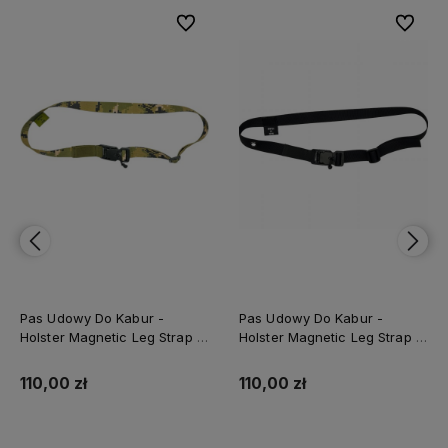
Do ulubionych
Do ulubionych
Do ulubionych
Do ulubionych
r -
Pas Udowy Do Kabur -
Pas Udowy Do Kabur 
g Strap -
Holster Magnetic Leg Strap -
Holster Magnetic Leg 
Black
Coyote Brown
110,00 zł
110,00 zł