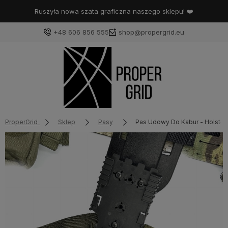
Ruszyła nowa szata graficzna naszego sklepu! ❤️
+48 606 856 555
shop@propergrid.eu
ProperGrid
Sklep
Pasy
Pas Udowy Do Kabur - Holster