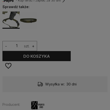
・Kup teraz i zapłać za 30 dni
Sprawdź także:
-
szt.
+
DO KOSZYKA
Wysyłka w:
30 dni
Producent: