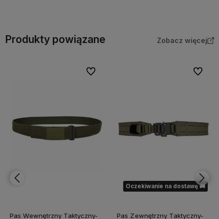
a
Do koszyka
Do koszyka
Produkty powiązane
Zobacz więcej
bionych
Do ulubionych
Do ulubi
Oczekiwanie na dostawę 🚚
Pas Wewnętrzny Taktyczny-
Pas Zewnętrzny Taktyczny-