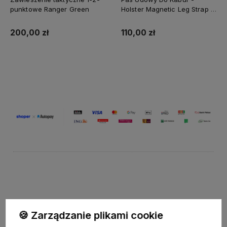
punktowe Ranger Green
Holster Magnetic Leg Strap -
Ranger Green
200,00 zł
110,00 zł
Do koszyka
Do koszyka
Wpisz adres e-mail, aby być na bieżąco z nowościami i pr
🍪 Zarządzanie plikami cookie