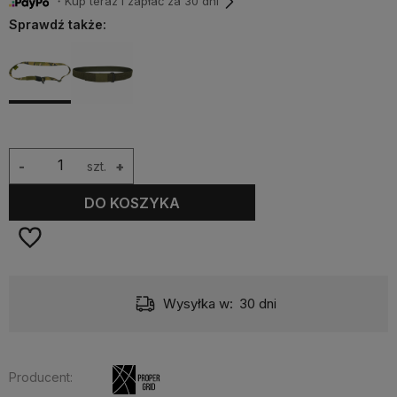
・Kup teraz i zapłać za 30 dni
Sprawdź także:
-
szt.
+
DO KOSZYKA
Wysyłka w:
30 dni
Producent: