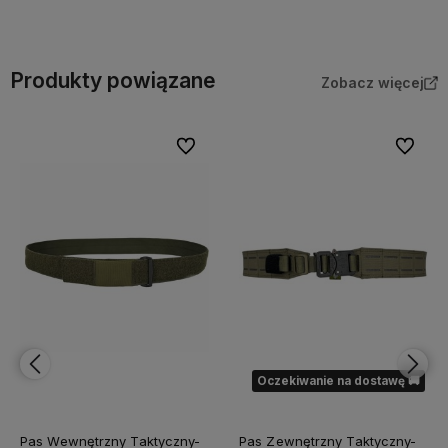
Do koszyka
Do koszyka
Produkty powiązane
Zobacz więcej
bionych
Do ulubionych
Do ulubi
Oczekiwanie na dostawę 🚚
Pas Wewnętrzny Taktyczny-
Pas Zewnętrzny Taktyczny-