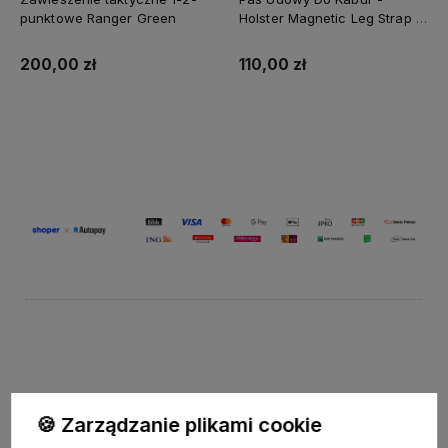
punktowe Ranger Green
Holster Magnetic Leg Strap -
Ranger Green
200,00 zł
110,00 zł
Do koszyka
Do koszyka
Wpisz adres e-mail, aby być na bieżąco z nowościami i pr
🍪 Zarządzanie plikami cookie