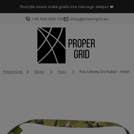
Ruszyła nowa szata graficzna naszego sklepu! ❤️
+48 606 856 555
shop@propergrid.eu
ProperGrid
Sklep
Pasy
Pas Udowy Do Kabur - Holster