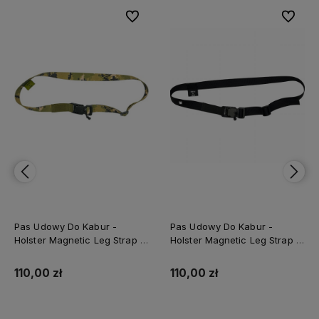
bionych
bionych
Do ulubionych
Do ulubionych
Do ulubi
Do ulubi
Pas Udowy Do Kabur -
Pas Udowy Do Kabur -
Holster Magnetic Leg Strap -
Holster Magnetic Leg Strap -
AOR 2
Black
110,00 zł
110,00 zł